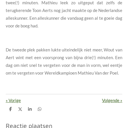
twee(!) minuten. Mathieu leek zo uitgeput dat zelfs de
terugkerende Toon Aerts nog jacht maakte op de Nederlandse
alleskunner. Een alleskunner die vandaag geen al te goeie dag
voor de boeg had.
De tweede plek pakken lukte uiteindelijk niet meer, Wout van
Aert wint met een voorsprong van bijna drie(!) minuten. Een
dag om niet snel te vergeten voor de man in vorm, wel eentje
om te vergeten voor Wereldkampioen Mathieu Van der Poel.
«
Vorige
Volgende
»
D
D
S
D
e
e
h
e
l
e
a
l
e
l
r
e
Reactie plaatsen
n
e
n