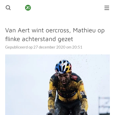
TUSSENSPRINT
Ga
direct
naar
de
Van Aert wint oercross, Mathieu op
hoofdinhoud
flinke achterstand gezet
Gepubliceerd op 27 december 2020 om 20:51