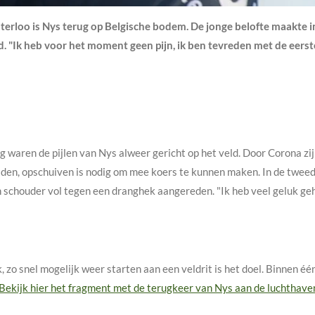
terloo is Nys terug op Belgische bodem. De jonge belofte maakte 
d. "Ik heb voor het moment geen pijn, ik ben tevreden met de eerst
 waren de pijlen van Nys alweer gericht op het veld. Door Corona zi
rijden, opschuiven is nodig om mee koers te kunnen maken. In de twe
n schouder vol tegen een dranghek aangereden. "Ik heb veel geluk geh
zo snel mogelijk weer starten aan een veldrit is het doel. Binnen éé
Bekijk hier het fragment met de terugkeer van Nys aan de luchthave