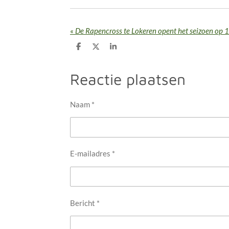
«
De Rapencross te Lokeren opent het seizoen op 
D
D
S
e
e
h
l
e
a
e
l
r
Reactie plaatsen
n
e
Naam *
E-mailadres *
Bericht *