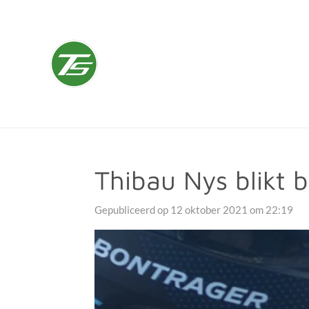
Ga
direct
naar
TUSSENSPRINT
de
hoofdinhoud
Thibau Nys blikt b
Gepubliceerd op 12 oktober 2021 om 22:19