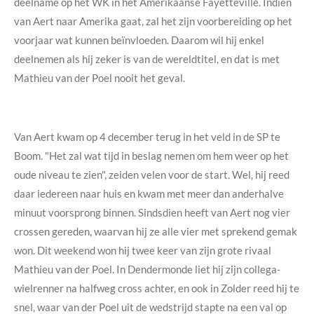
deelname op het WK in het Amerikaanse Fayetteville. Indien
van Aert naar Amerika gaat, zal het zijn voorbereiding op het
voorjaar wat kunnen beïnvloeden. Daarom wil hij enkel
deelnemen als hij zeker is van de wereldtitel, en dat is met
Mathieu van der Poel nooit het geval.
Van Aert kwam op 4 december terug in het veld in de SP te
Boom. "Het zal wat tijd in beslag nemen om hem weer op het
oude niveau te zien", zeiden velen voor de start. Wel, hij reed
daar iedereen naar huis en kwam met meer dan anderhalve
minuut voorsprong binnen. Sindsdien heeft van Aert nog vier
crossen gereden, waarvan hij ze alle vier met sprekend gemak
won. Dit weekend won hij twee keer van zijn grote rivaal
Mathieu van der Poel. In Dendermonde liet hij zijn collega-
wielrenner na halfweg cross achter, en ook in Zolder reed hij te
snel, waar van der Poel uit de wedstrijd stapte na een val op