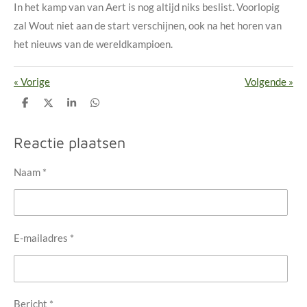
In het kamp van van Aert is nog altijd niks beslist. Voorlopig
zal Wout niet aan de start verschijnen, ook na het horen van
het nieuws van de wereldkampioen.
«
Vorige
Volgende
»
D
D
S
D
e
e
h
e
l
e
a
l
e
l
r
e
Reactie plaatsen
n
e
n
Naam *
E-mailadres *
Bericht *