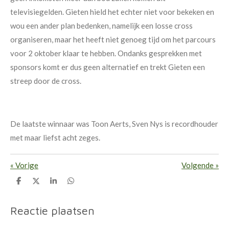
televisiegelden. Gieten hield het echter niet voor bekeken en
wou een ander plan bedenken, namelijk een losse cross
organiseren, maar het heeft niet genoeg tijd om het parcours
voor 2 oktober klaar te hebben. Ondanks gesprekken met
sponsors komt er dus geen alternatief en trekt Gieten een
streep door de cross.
De laatste winnaar was Toon Aerts, Sven Nys is recordhouder
met maar liefst acht zeges.
«
Vorige
Volgende
»
D
D
S
D
e
e
h
e
l
e
a
l
e
l
r
e
Reactie plaatsen
n
e
n