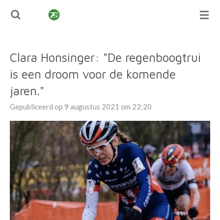
TUSSENSPRINT
Ga
direct
naar
de
Clara Honsinger: "De regenboogtrui
hoofdinhoud
is een droom voor de komende
jaren."
Gepubliceerd op 9 augustus 2021 om 22:20