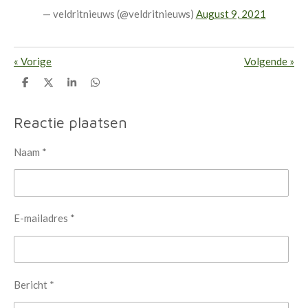
— veldritnieuws (@veldritnieuws)
August 9, 2021
«
Vorige
Volgende
»
D
D
S
D
e
e
h
e
l
e
a
l
e
l
r
e
Reactie plaatsen
n
e
n
Naam *
E-mailadres *
Bericht *