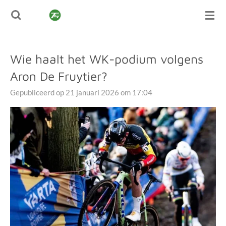
TUSSENSPRINT
Ga
direct
naar
de
Wie haalt het WK-podium volgens
hoofdinhoud
Aron De Fruytier?
Gepubliceerd op 21 januari 2026 om 17:04