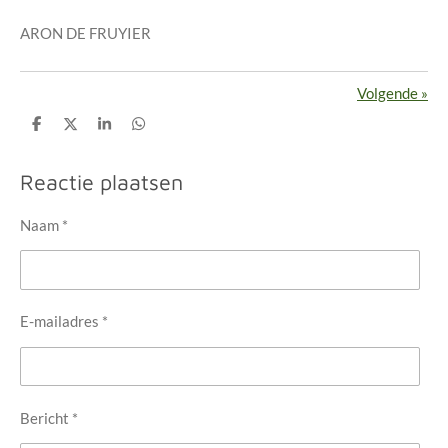
ARON DE FRUYIER
Volgende
»
D
D
S
D
e
e
h
e
l
e
a
l
e
l
r
e
Reactie plaatsen
n
e
n
Naam *
E-mailadres *
Bericht *