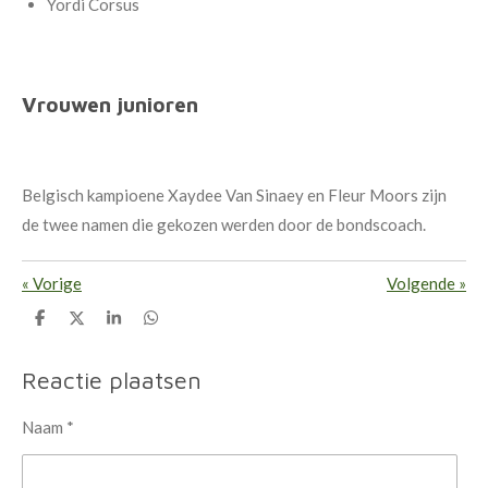
Yordi Corsus
Vrouwen junioren
Belgisch kampioene Xaydee Van Sinaey en Fleur Moors zijn
de twee namen die gekozen werden door de bondscoach.
«
Vorige
Volgende
»
D
D
S
D
e
e
h
e
l
e
a
l
e
l
r
e
Reactie plaatsen
n
e
n
Naam *