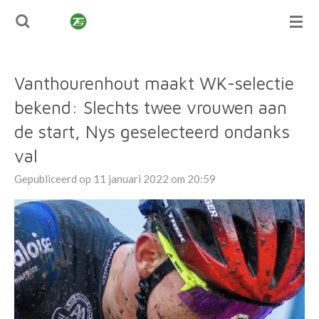
TUSSENSPRINT
Ga
direct
naar
de
Vanthourenhout maakt WK-selectie
hoofdinhoud
bekend: Slechts twee vrouwen aan
de start, Nys geselecteerd ondanks
val
Gepubliceerd op 11 januari 2022 om 20:59